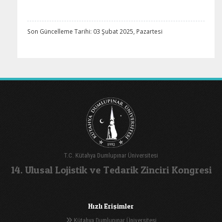
Son Güncelleme Tarihi: 03 Şubat 2025, Pazartesi
T.C. Kütahya Dumlupınar Üniversitesi
14. Ulusal Lojistik ve Tedarik Zinciri Kongresi
Hızlı Erişimler
Kütahya Dumlupınar Üniversitesi